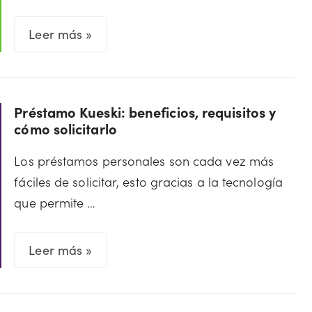
Préstamo
Leer más »
Lanu:
beneficios,
requisitos
Préstamo Kueski: beneficios, requisitos y
y
cómo solicitarlo
cómo
solicitarlo
Los préstamos personales son cada vez más
fáciles de solicitar, esto gracias a la tecnología
que permite …
Préstamo
Leer más »
Kueski:
beneficios,
requisitos