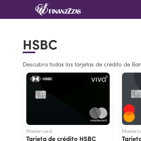
Saltar
al
contenido
HSBC
Descubra todas las tarjetas de crédito de B
Mastercard
Masterc
Tarjeta de crédito HSBC
Tarjet