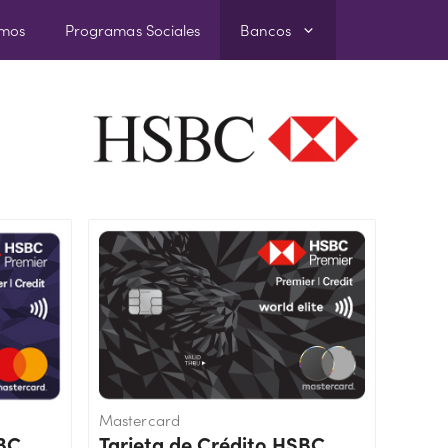
amos
Programas Sociales
Bancos
Mastercard
SBC
Tarjeta de Crédito HSBC