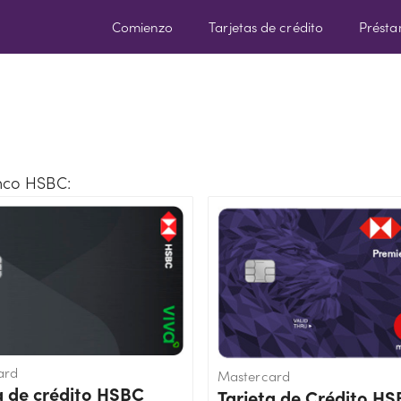
Comienzo
Tarjetas de crédito
Prést
anco HSBC:
ard
Mastercard
a de crédito HSBC
Tarjeta de Crédito H