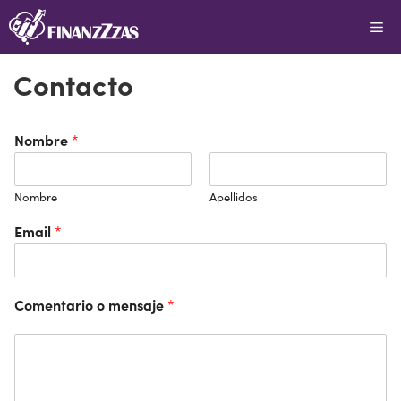
Saltar
Me
al
contenido
Contacto
Nombre
*
Nombre
Apellidos
Email
*
Comentario o mensaje
*