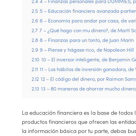
2.4
4 – Finanzas personales para DUMMIES, p
2.5
5 – Educación financiera avanzada partie
2.6
6 – Economía para andar por casa, de var
2.7
7 – ¿Qué hago con mu dinero?, de Martí Sa
2.8
8 – Finanzas para un tonto, de Juan Marín
2.9
9 – Piense y hágase rico, de Napoleon Hill
2.10
10 – El inversor inteligente, de Benjamin
2.11
11 – Los hábitos de inversión ganadora, de
2.12
12 – El código del dinero, por Raimon Sam
2.13
13 – 80 maneras de ahorrar mucho dinero,
La educación financiera es la base de todos 
productos financieros que ofrecen las entida
la información básica por tu parte, debas bus