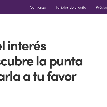
Comienzo
Tarjetas de crédito
Prést
l interés
cubre la punta
rla a tu favor