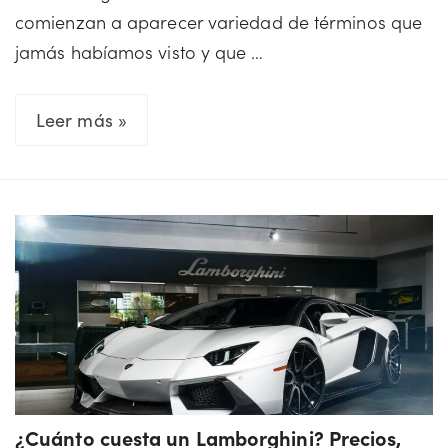
comienzan a aparecer variedad de términos que
jamás habíamos visto y que …
Conozca
Leer más »
la
historia
del
IPC
y
su
importancia
para
la
sociedad
¿Cuánto cuesta un Lamborghini? Precios,