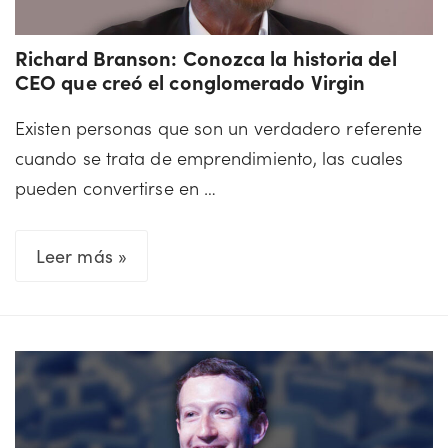
Richard Branson: Conozca la historia del
CEO que creó el conglomerado Virgin
Existen personas que son un verdadero referente
cuando se trata de emprendimiento, las cuales
pueden convertirse en …
Richard
Leer más »
Branson:
Conozca
la
historia
del
CEO