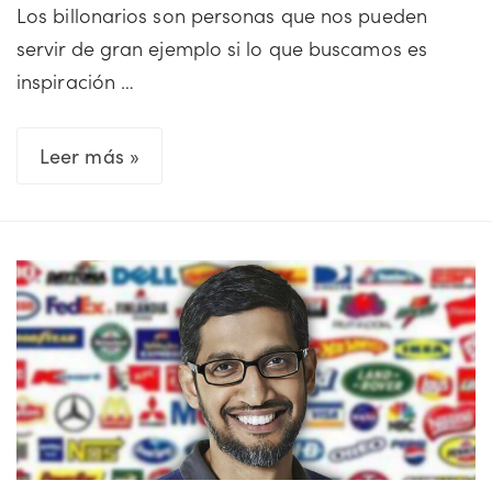
Los billonarios son personas que nos pueden
servir de gran ejemplo si lo que buscamos es
inspiración …
La
Leer más »
historia
de
Bill
Gates:
Cómo
el
billonario
construyó
su
fortuna