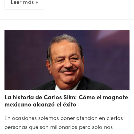
La
Leer más »
historia
de
Elon
Musk:
Cómo
el
excéntrico
billonario
construyó
su
La historia de Carlos Slim: Cómo el magnate
fortuna
mexicano alcanzó el éxito
En ocasiones solemos poner atención en ciertas
personas que son millonarios pero solo nos