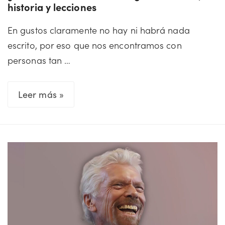
historia y lecciones
En gustos claramente no hay ni habrá nada
escrito, por eso que nos encontramos con
personas tan …
¿Cuánto
Leer más »
cuesta
un
Lamborghini?
Precios,
historia
y
lecciones