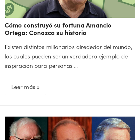
una
de
las
Cómo construyó su fortuna Amancio
mayores
Ortega: Conozca su historia
empresas
Existen distintos millonarios alrededor del mundo,
del
los cuales pueden ser un verdadero ejemplo de
mundo
inspiración para personas …
Cómo
Leer más »
construyó
su
fortuna
Amancio
Ortega: