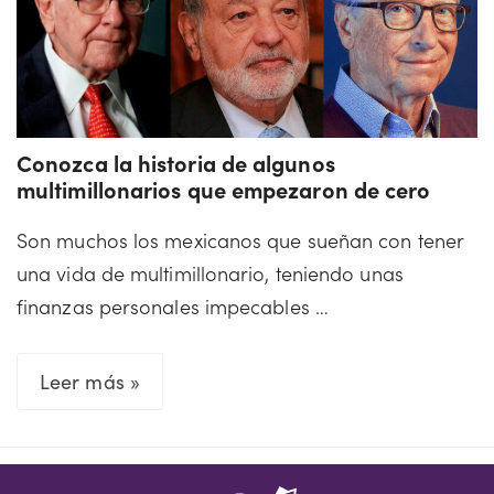
Conozca
su
historia
Conozca la historia de algunos
multimillonarios que empezaron de cero
Son muchos los mexicanos que sueñan con tener
una vida de multimillonario, teniendo unas
finanzas personales impecables …
Conozca
Leer más »
la
historia
de