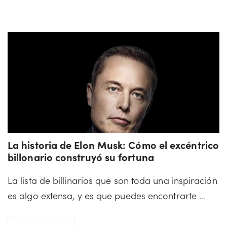
historia
de
Warren
Buffett:
Conozca
las
lecciones
de
su
La historia de Elon Musk: Cómo el excéntrico
trayectoria
billonario construyó su fortuna
transmitidas
La lista de billinarios que son toda una inspiración
por
es algo extensa, y es que puedes encontrarte …
el
inversor