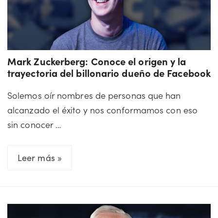
que
creó
el
conglomerado
Mark Zuckerberg: Conoce el origen y la
Virgin
trayectoria del billonario dueño de Facebook
Solemos oír nombres de personas que han
alcanzado el éxito y nos conformamos con eso
sin conocer …
Mark
Leer más »
Zuckerberg:
Conoce
el
origen