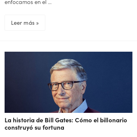
enfocamos en el …
La
Leer más »
historia
de
Carlos
Slim:
Cómo
el
magnate
mexicano
alcanzó
el
La historia de Bill Gates: Cómo el billonario
éxito
construyó su fortuna