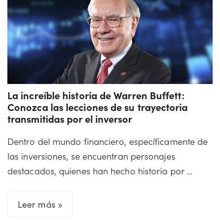
y
la
trayectoria
del
billonario
dueño
La increíble historia de Warren Buffett:
de
Conozca las lecciones de su trayectoria
Facebook
transmitidas por el inversor
Dentro del mundo financiero, específicamente de
las inversiones, se encuentran personajes
destacados, quienes han hecho historia por …
La
Leer más »
increíble