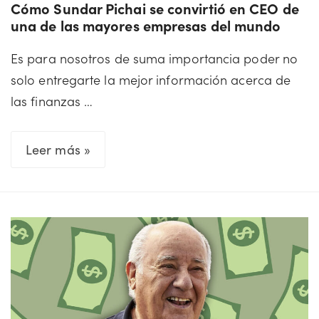
Cómo Sundar Pichai se convirtió en CEO de
una de las mayores empresas del mundo
Es para nosotros de suma importancia poder no
solo entregarte la mejor información acerca de
las finanzas …
Cómo
Leer más »
Sundar
Pichai
se
convirtió
en
CEO
de