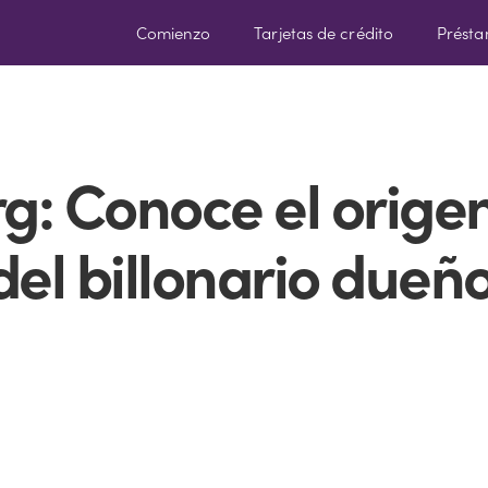
Comienzo
Tarjetas de crédito
Prést
g: Conoce el orige
 del billonario dueñ