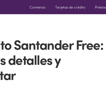
Comienzo
Tarjetas de crédito
Prést
ito Santander Free:
 detalles y
tar