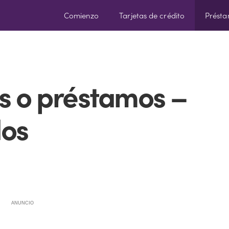
Comienzo
Tarjetas de crédito
Prést
os o préstamos –
dos
ANUNCIO