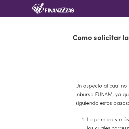
Saltar
al
contenido
Como solicitar l
Un aspecto al cual no 
Inbursa FUNAM, ya qu
siguiendo estos pasos:
Lo primero y más
los cuales corres