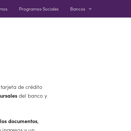
amos
Programas Sociales
Bancos
tarjeta de crédito
ursales
del banco y
 los documentos
,
e ingresos y un