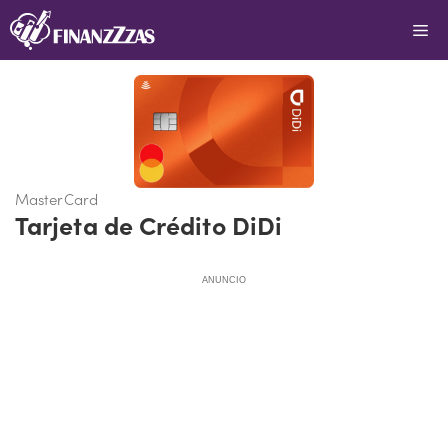
Saltar
Me
al
contenido
MasterCard
Tarjeta de Crédito DiDi
ANUNCIO