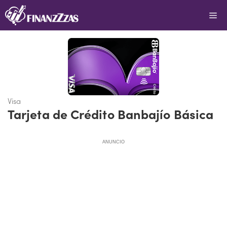
Saltar
Me
al
contenido
Visa
Tarjeta de Crédito Banbajío Básica
ANUNCIO