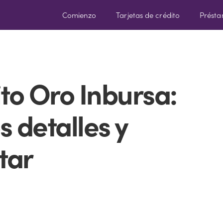
Comienzo
Tarjetas de crédito
Prést
ito Oro Inbursa:
 detalles y
tar