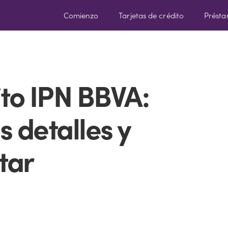
Comienzo
Tarjetas de crédito
Prést
ito IPN BBVA:
 detalles y
tar