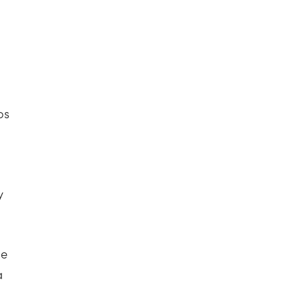
os
y
ue
a