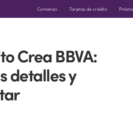
Comienzo
Tarjetas de crédito
Prést
ito Crea BBVA:
 detalles y
tar