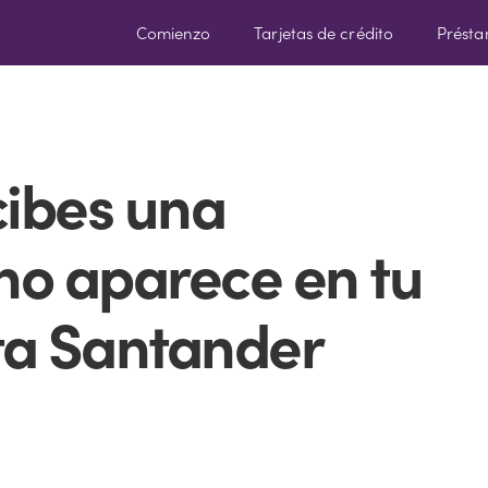
Comienzo
Tarjetas de crédito
Prést
cibes una
 no aparece en tu
ta Santander