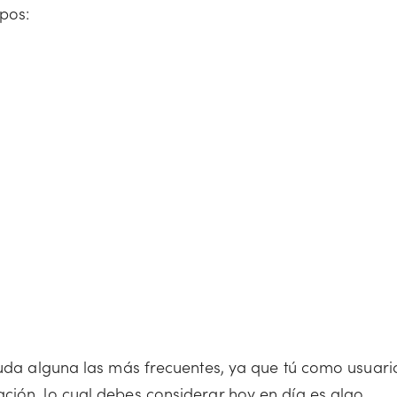
ipos:
 duda alguna las más frecuentes, ya que tú como usuari
ción, lo cual debes considerar hoy en día es algo