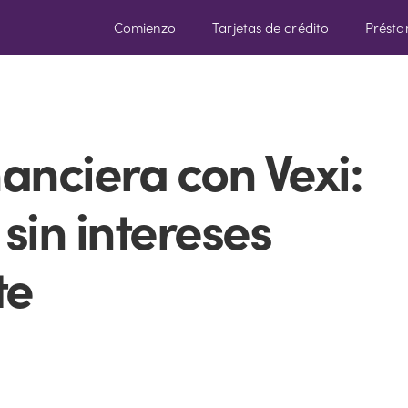
Comienzo
Tarjetas de crédito
Prést
nanciera con Vexi:
sin intereses
te