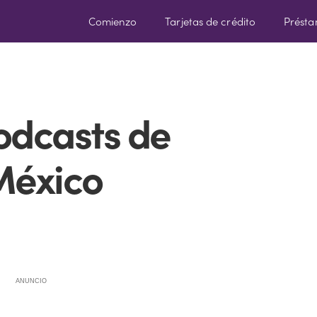
Comienzo
Tarjetas de crédito
Prést
odcasts de
México
ANUNCIO