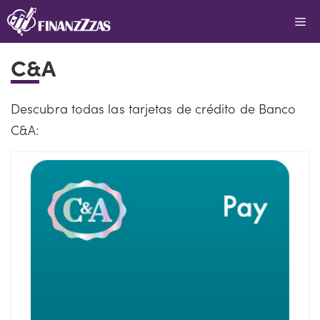
Saltar
Me
al
contenido
C&A
Descubra todas las tarjetas de crédito de Banco
C&A: