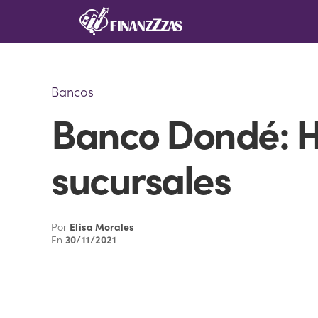
Saltar
al
contenido
Bancos
Banco Dondé: Ho
sucursales
Por
Elisa Morales
En
30/11/2021