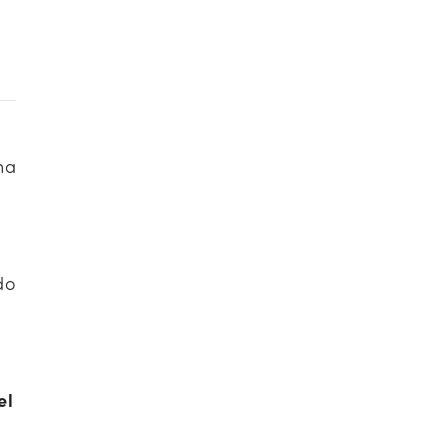
na
do
el