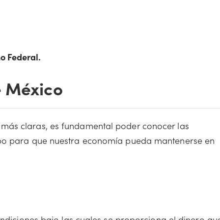
no Federal.
e México
más claras, es fundamental poder conocer las
abo para que nuestra economía pueda mantenerse en
ondiciones bajo las cuales se proporciona el dinero qu